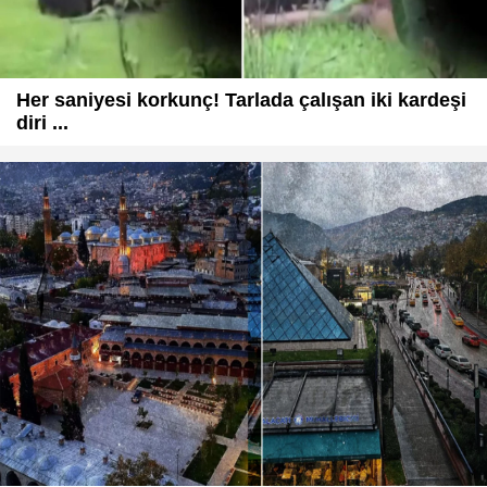
Her saniyesi korkunç! Tarlada çalışan iki kardeşi
diri ...