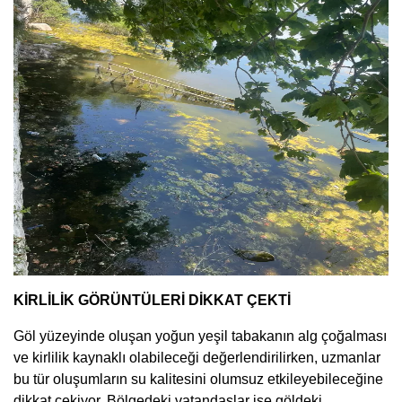
KİRLİLİK GÖRÜNTÜLERİ DİKKAT ÇEKTİ
Göl yüzeyinde oluşan yoğun yeşil tabakanın alg çoğalması
ve kirlilik kaynaklı olabileceği değerlendirilirken, uzmanlar
bu tür oluşumların su kalitesini olumsuz etkileyebileceğine
dikkat çekiyor. Bölgedeki vatandaşlar ise göldeki