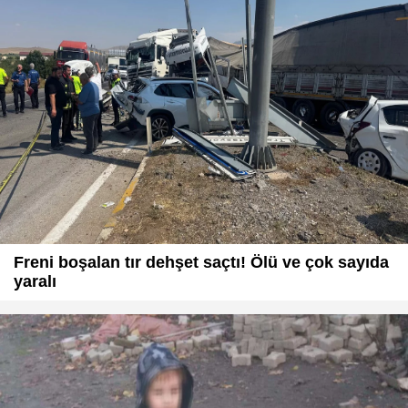
Freni boşalan tır dehşet saçtı! Ölü ve çok sayıda
yaralı