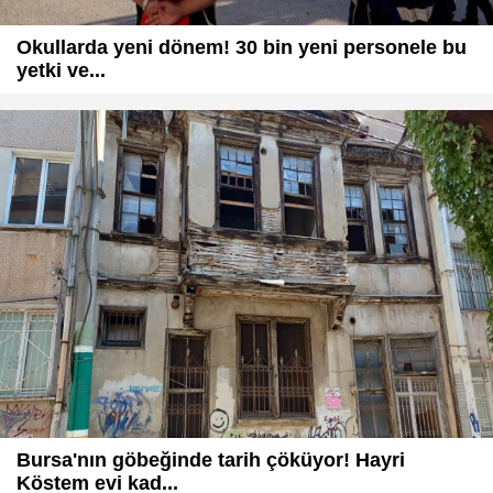
Okullarda yeni dönem! 30 bin yeni personele bu
yetki ve...
Bursa'nın göbeğinde tarih çöküyor! Hayri
Köstem evi kad...