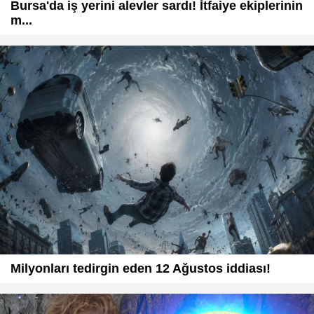
Bursa'da iş yerini alevler sardı! İtfaiye ekiplerinin
m...
Milyonları tedirgin eden 12 Ağustos iddiası!