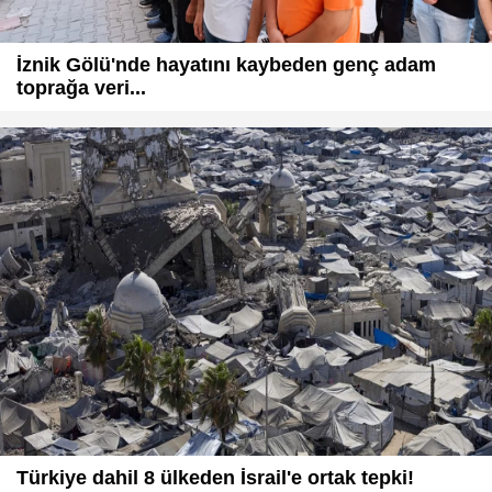
İznik Gölü'nde hayatını kaybeden genç adam
toprağa veri...
Türkiye dahil 8 ülkeden İsrail'e ortak tepki!