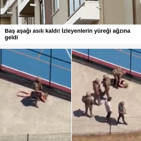
Baş aşağı asılı kaldı! İzleyenlerin yüreği ağzına
geldi