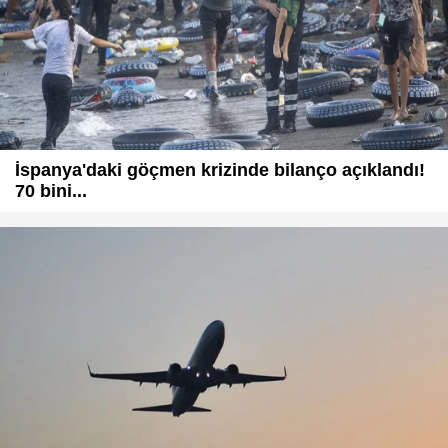
İspanya'daki göçmen krizinde bilanço açıklandı!
70 bini...