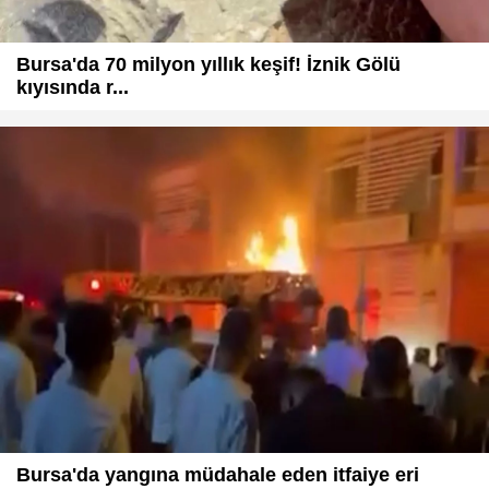
Bursa'da 70 milyon yıllık keşif! İznik Gölü
kıyısında r...
Bursa'da yangına müdahale eden itfaiye eri