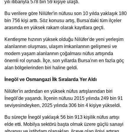
yılı itibarıyla 578 bin 59 kişiye ulaştı.
Bu verilere göre Nilüfer'in nüfusu son 10 yılda yaklaşık 180
bin 756 kişi arttı. Söz konusu artış, Bursa'daki tüm ilçeler
arasında en yüksek rakam olarak kayıtlara geçti.
Kentleşme hızının yüksek olduğu Nilüfer'de yeni yerleşim
alanlarının oluşması, ulaşım imkanlarının gelişmesi ve
modern yaşam alanlarının çoğalması nüfus artışında
önemli rol oynadı. İlçe, son yıllarda Bursa'nın en fazla göç
alan bölgelerinden biri haline geldi.
İnegöl ve Osmangazi İlk Sıralarda Yer Aldı
Nilüfer'in ardından en yüksek nüfus artışlarından biri
İnegöl'de yaşandı. İlçenin nüfusu 2015 yılında 249 bin 91
seviyesindeyken, 2025 yılında 306 bin 4 kişiye yükseldi.
Bu süreçte İnegöl yaklaşık 56 bin 913 kişilik nüfus artışı
elde etti. Mobilya sektörü başta olmak üzere güçlü sanayi
altyapısı ve istihdam olanakları, ilçeye olan ilgiyi artıran