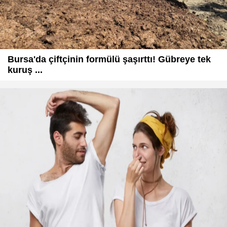
Bursa'da çiftçinin formülü şaşırttı! Gübreye tek
kuruş ...