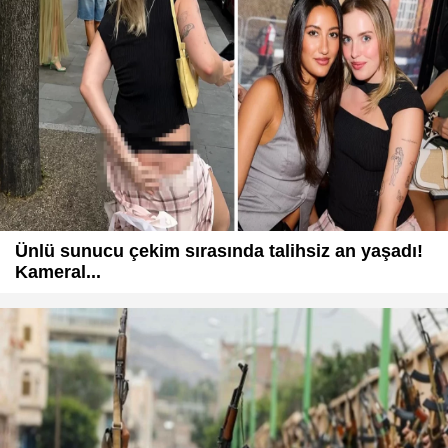
Ünlü sunucu çekim sırasında talihsiz an yaşadı!
Kameral...