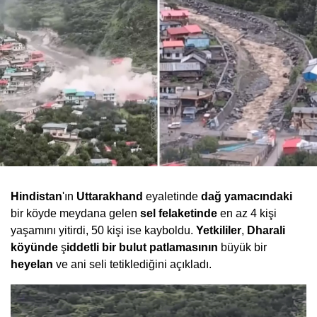
Hindistan
'ın
Uttarakhand
eyaletinde
dağ yamacındaki
bir köyde meydana gelen
sel felaketinde
en az 4 kişi
yaşamını yitirdi, 50 kişi ise kayboldu.
Yetkililer
,
Dharali
köyünde
ş
iddetli bir bulut patlamasının
büyük bir
heyelan
ve ani seli tetiklediğini açıkladı.