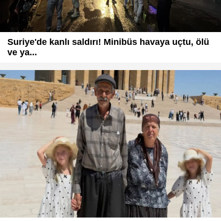
Suriye'de kanlı saldırı! Minibüs havaya uçtu, ölü
ve ya...