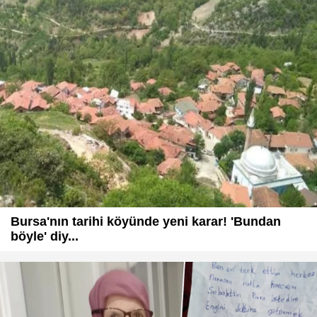
Bursa'nın tarihi köyünde yeni karar! 'Bundan
böyle' diy...