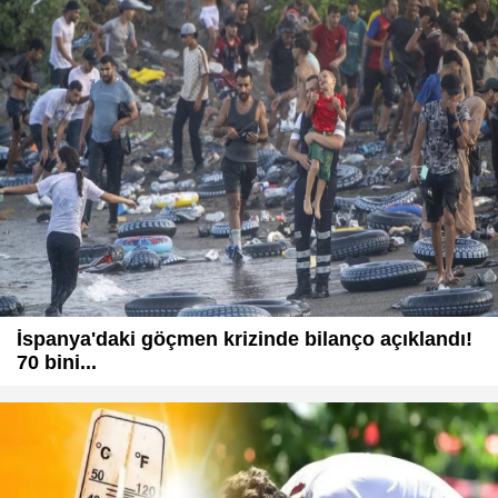
İspanya'daki göçmen krizinde bilanço açıklandı!
70 bini...