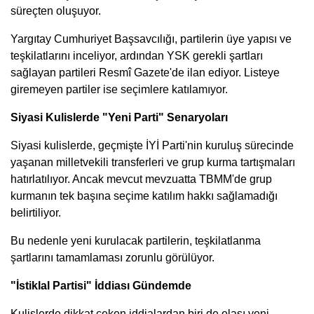
süreçten oluşuyor.
Yargıtay Cumhuriyet Başsavcılığı, partilerin üye yapısı ve
teşkilatlarını inceliyor, ardından YSK gerekli şartları
sağlayan partileri Resmî Gazete'de ilan ediyor. Listeye
giremeyen partiler ise seçimlere katılamıyor.
Siyasi Kulislerde "Yeni Parti" Senaryoları
Siyasi kulislerde, geçmişte İYİ Parti'nin kuruluş sürecinde
yaşanan milletvekili transferleri ve grup kurma tartışmaları
hatırlatılıyor. Ancak mevcut mevzuatta TBMM'de grup
kurmanın tek başına seçime katılım hakkı sağlamadığı
belirtiliyor.
Bu nedenle yeni kurulacak partilerin, teşkilatlanma
şartlarını tamamlaması zorunlu görülüyor.
"İstiklal Partisi" İddiası Gündemde
Kulislerde dikkat çeken iddialardan biri de olası yeni