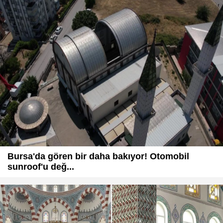
Bursa'da gören bir daha bakıyor! Otomobil
sunroof'u değ...