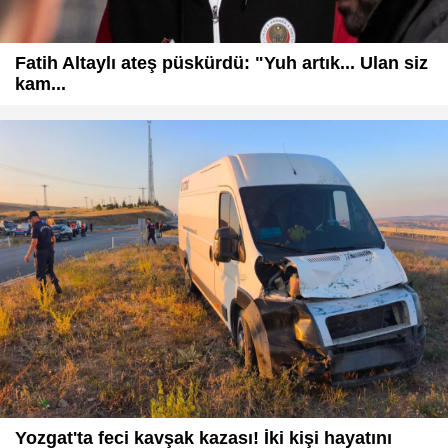
Fatih Altaylı ateş püskürdü: "Yuh artık... Ulan siz
kam...
Yozgat'ta feci kavşak kazası! İki kişi hayatını