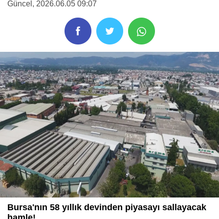
Güncel
, 2026.06.05 09:07
Bursa'nın 58 yıllık devinden piyasayı sallayacak
hamle!...