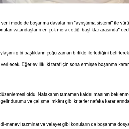
 yeni modelde boşanma davalarının "ayrıştırma sistemi" ile yür
onuları vatandaşların en çok merak ettiği başlıklar arasında" ded
şımı gibi başlıkların çoğu zaman birlikte ilerlediğini belirterek 
r verilecek. Eğer evlilik iki taraf için sona ermişse boşanma karar
üzenlemesi oldu. Nafakanın tamamen kaldırılmasının beklenmedi
 gelir durumu ve çalışma imkânı gibi kriterler nafaka kararlarında
ddi-manevi tazminat ve velayet gibi konuların da boşanma dosy