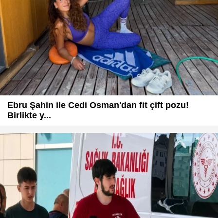
Ebru Şahin ile Cedi Osman'dan fit çift pozu!
Birlikte y...