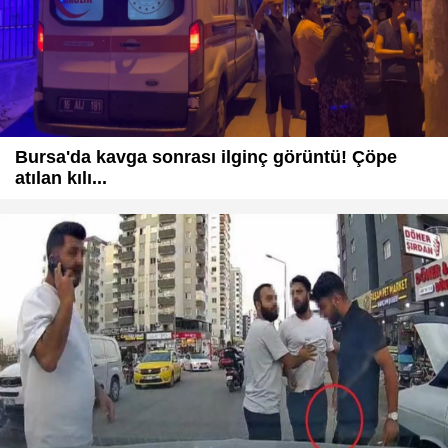
Bursa'da kavga sonrası ilginç görüntü! Çöpe
atılan kılı...