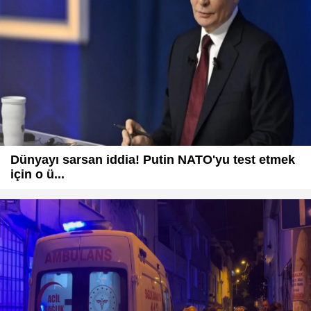
Dünyayı sarsan iddia! Putin NATO'yu test etmek
için o ü...