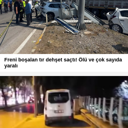
Freni boşalan tır dehşet saçtı! Ölü ve çok sayıda
yaralı