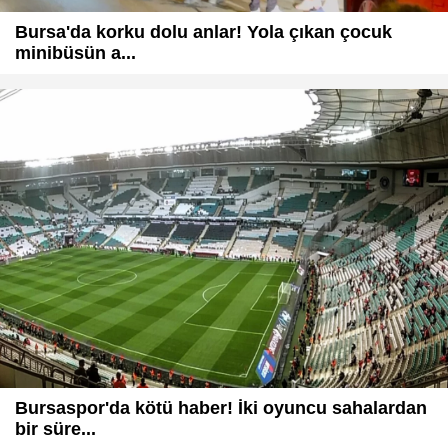
Bursa'da korku dolu anlar! Yola çıkan çocuk
minibüsün a...
Bursaspor'da kötü haber! İki oyuncu sahalardan
bir süre...