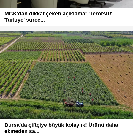
MGK'dan dikkat çeken açıklama: 'Terörsüz
Türkiye' sürec...
Bursa'da çiftçiye büyük kolaylık! Ürünü daha
ekmeden sa...