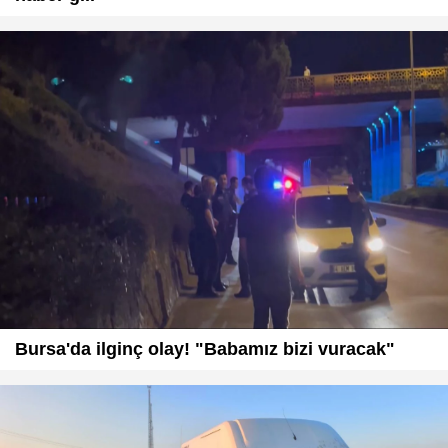
Bursa'da ilginç olay! "Babamız bizi vuracak"