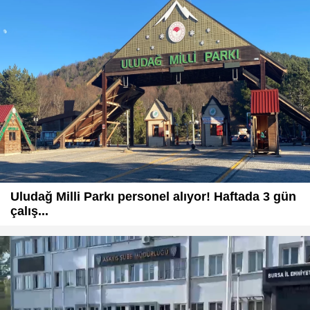
Uludağ Milli Parkı personel alıyor! Haftada 3 gün
çalış...