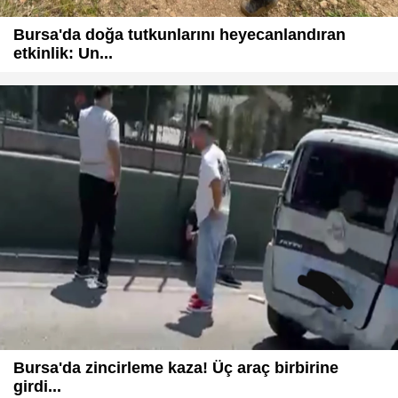
Bursa'da doğa tutkunlarını heyecanlandıran
etkinlik: Un...
Bursa'da zincirleme kaza! Üç araç birbirine
girdi...