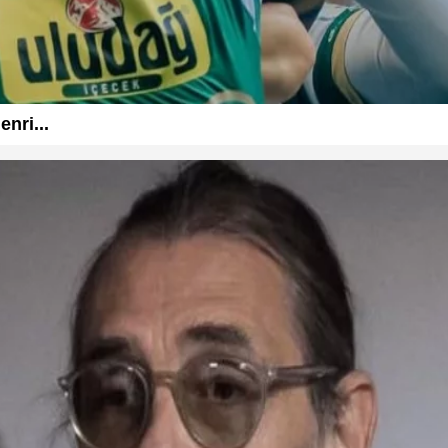
nri...