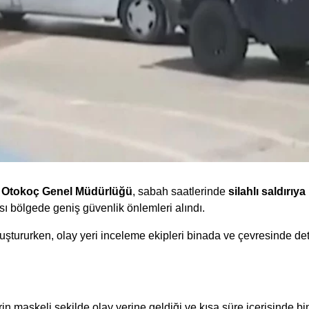
ı Otokoç Genel Müdürlüğü
, sabah saatlerinde
silahlı saldırıy
ı bölgede geniş güvenlik önlemleri alındı.
uştururken, olay yeri inceleme ekipleri binada ve çevresinde det
erin maskeli şekilde olay yerine geldiği ve kısa süre içerisinde bi