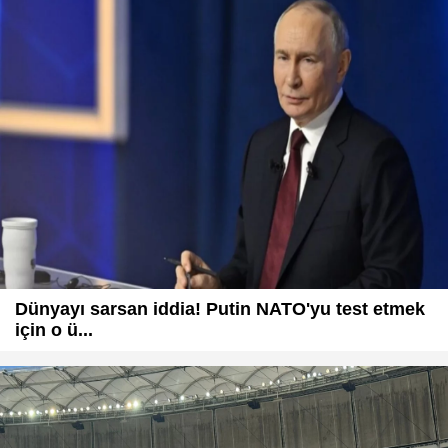
Dünyayı sarsan iddia! Putin NATO'yu test etmek
için o ü...