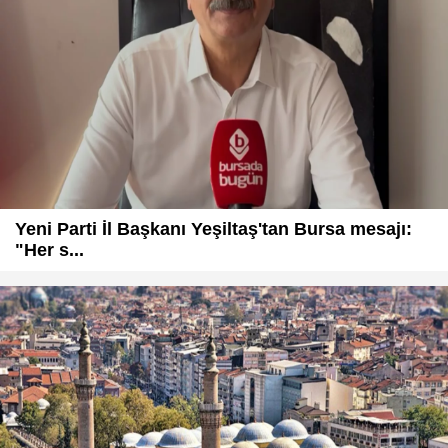
Yeni Parti İl Başkanı Yeşiltaş'tan Bursa mesajı:
"Her s...