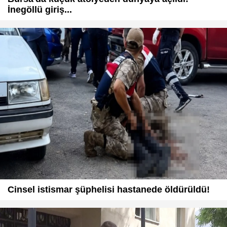
İnegöllü giriş...
Cinsel istismar şüphelisi hastanede öldürüldü!