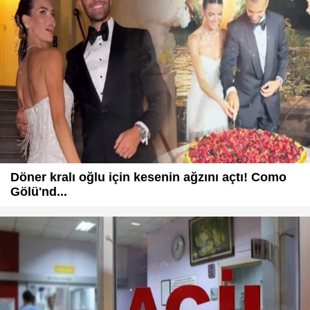
Döner kralı oğlu için kesenin ağzını açtı! Como
Gölü'nd...