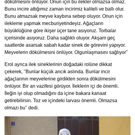
dökülmesini önlüyor. Onun için bu ilekler olmazsa olmaz.
Bunu incire attığımız zaman incirimiz kaliteli ve ballı olur.
Bunu atmazsak meyve kaybına sebep oluyor. Onun için
ilekleme yapmak mecburiyetindeyiz. Ağaçların
büyüklüğüne göre ikişer üçer tane asıyoruz. Torbalar
içerisinde asıyoruz. Daha sağlıklı oluyor. Akşam geç
saatlerde asarsak sabah kadar sinek de görevini yapıyor.
Meyvelerin dökülmesini önlüyor. Olgunlaşmasını sağlıyor"
Erol ayrıca ilek sineklerinin doğadaki rolüne dikkat
çekerek, "Bunlar küçük arıcık aslında. Bunlar incir
ağaçlarının meyvelerine girdikten sonra dökülmesini
önlüyor. Bir arı vazifesi görüyor. İleklerin içi de önemli.
İleğin iyi olup olmadığını da içine bakara kanaat
getirebilirsin. Toz ve içindeki larvası önemli. Olmazsa
olmazı bu" dedi.