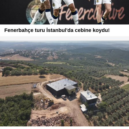
Fenerbahçe turu İstanbul'da cebine koydu!