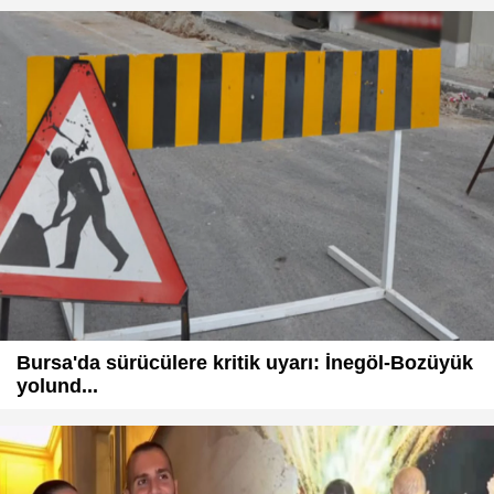
Bursa'da sürücülere kritik uyarı: İnegöl-Bozüyük
yolund...