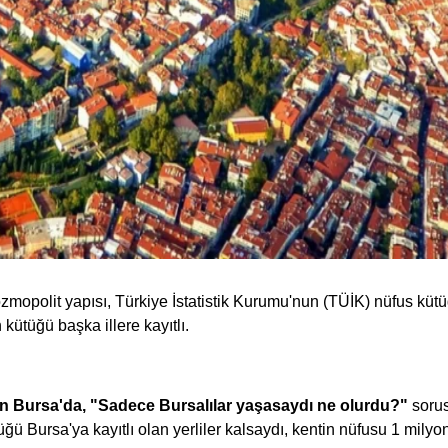
zmopolit yapısı, Türkiye İstatistik Kurumu'nun (TÜİK) nüfus kütüğ
kütüğü başka illere kayıtlı.
an Bursa'da,
"Sadece Bursalılar yaşasaydı ne olurdu?"
sorus
 Bursa'ya kayıtlı olan yerliler kalsaydı, kentin nüfusu 1 milyo