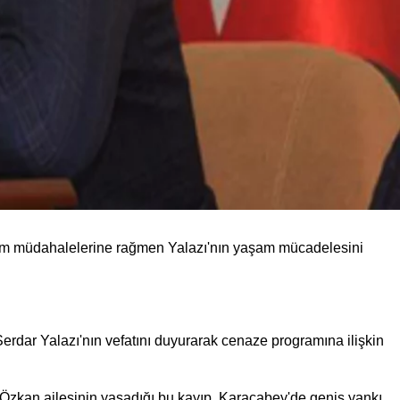
n tüm müdahalelerine rağmen Yalazı'nın yaşam mücadelesini
rdar Yalazı'nın vefatını duyurarak cenaze programına ilişkin
. Özkan ailesinin yaşadığı bu kayıp, Karacabey'de geniş yankı