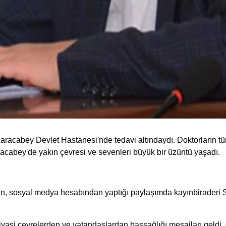
r Karacabey Devlet Hastanesi'nde tedavi altındaydı. Doktorları
racabey'de yakın çevresi ve sevenleri büyük bir üzüntü yaşadı.
n, sosyal medya hesabından yaptığı paylaşımda kayınbiraderi Se
siyasi çevrelerden ve vatandaşlardan başsağlığı mesajları geldi