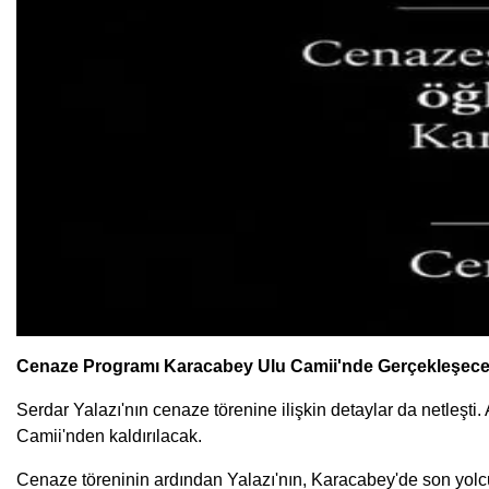
Cenaze Programı Karacabey Ulu Camii'nde Gerçekleşec
Serdar Yalazı'nın cenaze törenine ilişkin detaylar da netle
Camii'nden kaldırılacak.
Cenaze töreninin ardından Yalazı'nın, Karacabey'de son yolcul