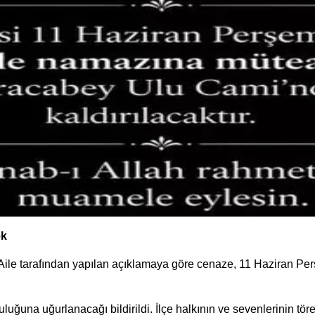
ek
şti. Aile tarafından yapılan açıklamaya göre cenaze, 11 Hazira
uğuna uğurlanacağı bildirildi. İlçe halkının ve sevenlerinin tör