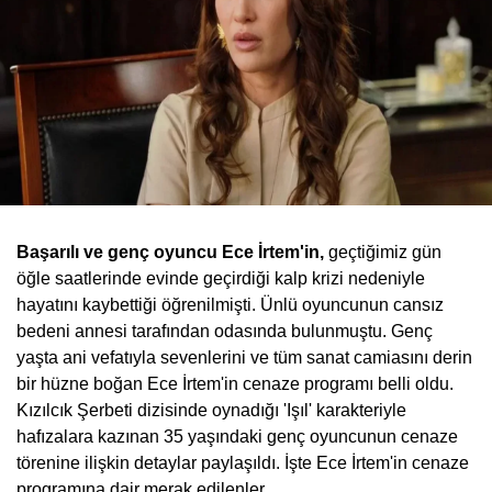
Başarılı ve genç oyuncu Ece İrtem'in,
geçtiğimiz gün
öğle saatlerinde evinde geçirdiği kalp krizi nedeniyle
hayatını kaybettiği öğrenilmişti. Ünlü oyuncunun cansız
bedeni annesi tarafından odasında bulunmuştu. Genç
yaşta ani vefatıyla sevenlerini ve tüm sanat camiasını derin
bir hüzne boğan Ece İrtem'in cenaze programı belli oldu.
Kızılcık Şerbeti dizisinde oynadığı 'Işıl' karakteriyle
hafızalara kazınan 35 yaşındaki genç oyuncunun cenaze
törenine ilişkin detaylar paylaşıldı. İşte Ece İrtem'in cenaze
programına dair merak edilenler...