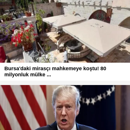
Bursa'daki mirasçı mahkemeye koştu! 80
milyonluk mülke ...