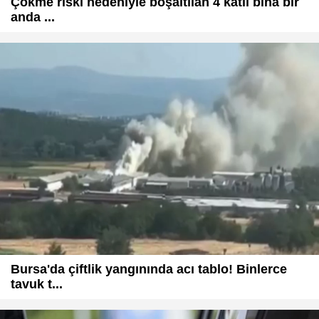
Çökme riski nedeniyle boşaltılan 4 katlı bina bir
anda ...
Bursa'da çiftlik yangınında acı tablo! Binlerce
tavuk t...