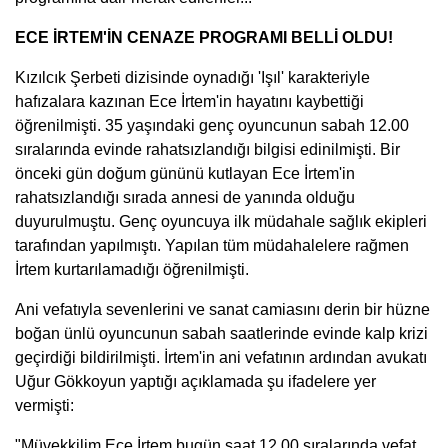
ECE İRTEM'İN CENAZE PROGRAMI BELLİ OLDU!
Kızılcık Şerbeti dizisinde oynadığı 'Işıl' karakteriyle
hafızalara kazınan Ece İrtem'in hayatını kaybettiği
öğrenilmişti. 35 yaşındaki genç oyuncunun sabah 12.00
sıralarında evinde rahatsızlandığı bilgisi edinilmişti. Bir
önceki gün doğum gününü kutlayan Ece İrtem'in
rahatsızlandığı sırada annesi de yanında olduğu
duyurulmuştu. Genç oyuncuya ilk müdahale sağlık ekipleri
tarafından yapılmıştı. Yapılan tüm müdahalelere rağmen
İrtem kurtarılamadığı öğrenilmişti.
Ani vefatıyla sevenlerini ve sanat camiasını derin bir hüzne
boğan ünlü oyuncunun sabah saatlerinde evinde kalp krizi
geçirdiği bildirilmişti. İrtem'in ani vefatının ardından avukatı
Uğur Gökkoyun yaptığı açıklamada şu ifadelere yer
vermişti:
"Müvekkilim Ece İrtem bugün saat 12.00 sıralarında vefat