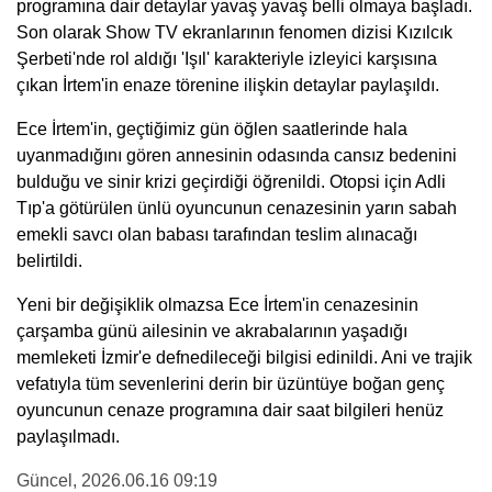
programına dair detaylar yavaş yavaş belli olmaya başladı.
Son olarak Show TV ekranlarının fenomen dizisi Kızılcık
Şerbeti'nde rol aldığı 'Işıl' karakteriyle izleyici karşısına
çıkan İrtem'in enaze törenine ilişkin detaylar paylaşıldı.
Ece İrtem'in, geçtiğimiz gün öğlen saatlerinde hala
uyanmadığını gören annesinin odasında cansız bedenini
bulduğu ve sinir krizi geçirdiği öğrenildi. Otopsi için Adli
Tıp'a götürülen ünlü oyuncunun cenazesinin yarın sabah
emekli savcı olan babası tarafından teslim alınacağı
belirtildi.
Yeni bir değişiklik olmazsa Ece İrtem'in cenazesinin
çarşamba günü ailesinin ve akrabalarının yaşadığı
memleketi İzmir'e defnedileceği bilgisi edinildi. Ani ve trajik
vefatıyla tüm sevenlerini derin bir üzüntüye boğan genç
oyuncunun cenaze programına dair saat bilgileri henüz
paylaşılmadı.
Güncel
, 2026.06.16 09:19