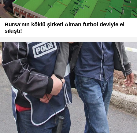
Bursa'nın köklü şirketi Alman futbol deviyle el
sıkıştı!