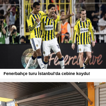
Fenerbahçe turu İstanbul'da cebine koydu!