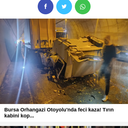
Bursa Orhangazi Otoyolu'nda feci kaza! Tırın
kabini kop...