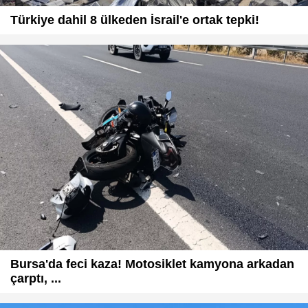
Türkiye dahil 8 ülkeden İsrail'e ortak tepki!
Bursa'da feci kaza! Motosiklet kamyona arkadan
çarptı, ...