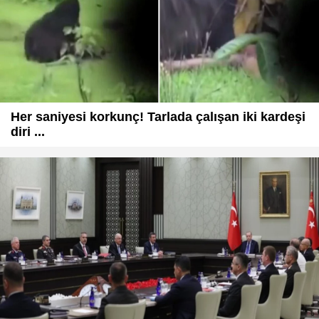
Her saniyesi korkunç! Tarlada çalışan iki kardeşi
diri ...