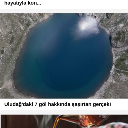
hayatıyla kon...
Uludağ'daki 7 göl hakkında şaşırtan gerçek!