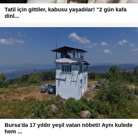
Tatil için gittiler, kabusu yaşadılar! "2 gün kafa
dinl...
Bursa'da 17 yıldır yeşil vatan nöbeti! Aynı kulede
hem ...