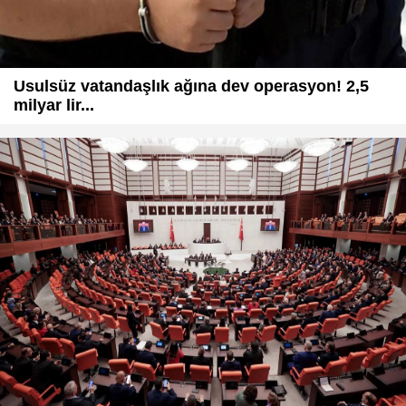
Usulsüz vatandaşlık ağına dev operasyon! 2,5
milyar lir...