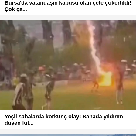
Bursa'da vatandaşın kabusu olan çete çökertildi!
Çok ça...
Yeşil sahalarda korkunç olay! Sahada yıldırım
düşen fut...