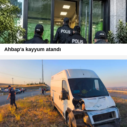
Ahbap'a kayyum atandı