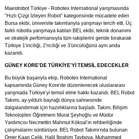
Maestrobot Türkiye - Robotex International yarışmasında
"Hızlı Çizgi İzleyen Robot" kategorisinde mücadele eden
Bursa ekibi, üniversite takımlarıyla yarışmayı tercih etti. Üç
farklı robotla yarışmaya katılan BEL ekibi, teknik donanımı
ve stratejik performansıyla tüm rakiplerini geride bırakarak
Türkiye 1'inciliği, 2'nciliği ve 3'üncülüğünü aynı anda
kazandı.
GÜNEY KORE'DE TÜRKİYE'Yİ TEMSİL EDECEKLER
Bu büyük başarıyla ekip, Robotex International
kapsamında Güney Kore'de düzenlenecek uluslararası
yarışmada Türkiye'yi temsil etme hakkı kazandı. BEL Robot
Takımı, ay-yıldızlı bayrağı dünya sahnesinde
dalgalandırmak için hazırlıklarına başladı. Takım, Bilişim
Teknolojileri Öğretmeni Murat Şeyhoğlu ve Müdür
Yardımcısı Necmettin Mahmut Köksal'ın rehberliğinde
çalışmalarını sürdürüyor. BEL Robot Takımı'nda bulunan
Ömer Kaan Çelik, Halil İbrahim Taybova, Muhammed