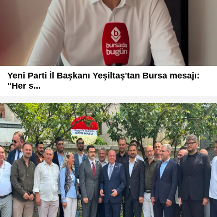
Yeni Parti İl Başkanı Yeşiltaş'tan Bursa mesajı:
"Her s...