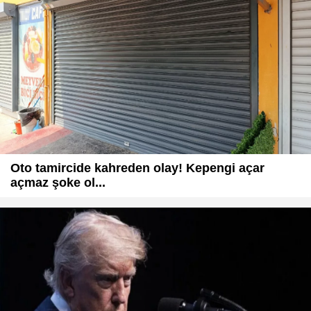
Oto tamircide kahreden olay! Kepengi açar
açmaz şoke ol...