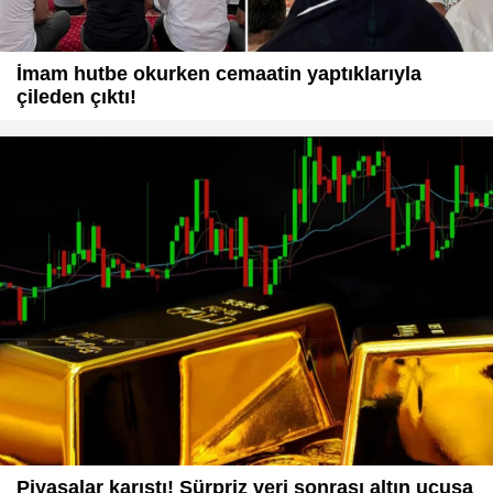
İmam hutbe okurken cemaatin yaptıklarıyla
çileden çıktı!
Piyasalar karıştı! Sürpriz veri sonrası altın uçuşa