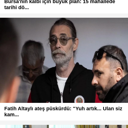
Bursa'nın kalbi için büyük plan: 15 mahallede
tarihi dö...
Fatih Altaylı ateş püskürdü: "Yuh artık... Ulan siz
kam...