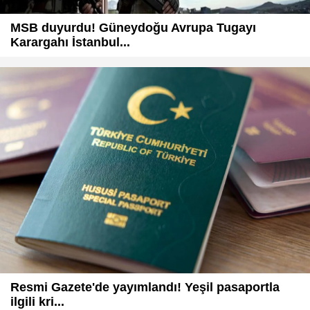
MSB duyurdu! Güneydoğu Avrupa Tugayı
Karargahı İstanbul...
Resmi Gazete'de yayımlandı! Yeşil pasaportla
ilgili kri...