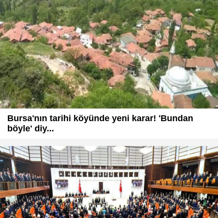
Bursa'nın tarihi köyünde yeni karar! 'Bundan
böyle' diy...