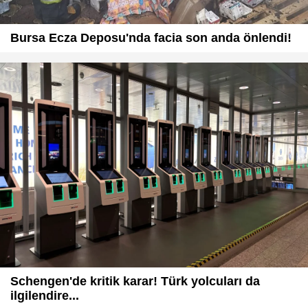
Bursa Ecza Deposu'nda facia son anda önlendi!
Schengen'de kritik karar! Türk yolcuları da
ilgilendire...