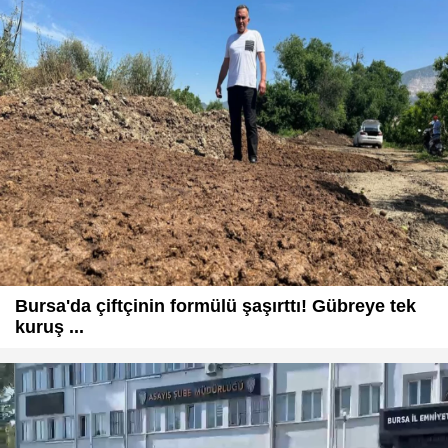
Bursa'da çiftçinin formülü şaşırttı! Gübreye tek
kuruş ...