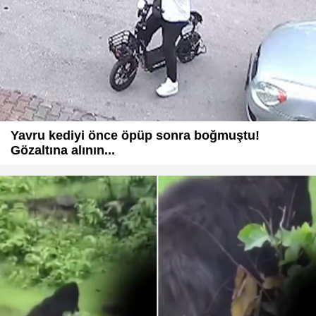
Yavru kediyi önce öpüp sonra boğmuştu!
Gözaltına alının...