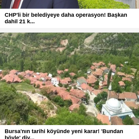
CHP'li bir belediyeye daha operasyon! Başkan
dahil 21 k...
Bursa'nın tarihi köyünde yeni karar! 'Bundan
böyle' diy...