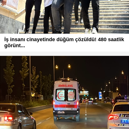
İş insanı cinayetinde düğüm çözüldü! 480 saatlik
görünt...