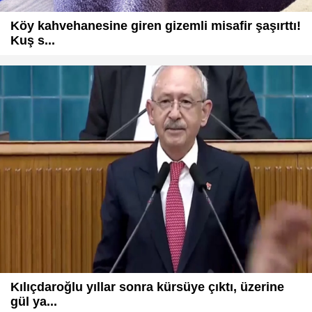
Köy kahvehanesine giren gizemli misafir şaşırttı!
Kuş s...
Kılıçdaroğlu yıllar sonra kürsüye çıktı, üzerine
gül ya...