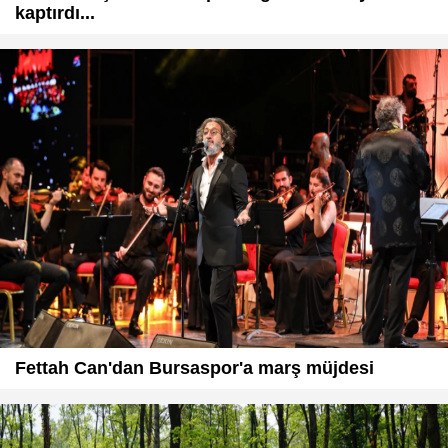
kaptırdı...
Fettah Can'dan Bursaspor'a marş müjdesi