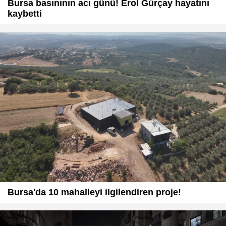
Bursa basınının acı günü! Erol Gürçay hayatını
kaybetti
Bursa'da 10 mahalleyi ilgilendiren proje!