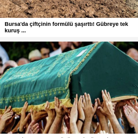
Bursa'da çiftçinin formülü şaşırttı! Gübreye tek
kuruş ...