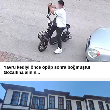
Yavru kediyi önce öpüp sonra boğmuştu!
Gözaltına alının...