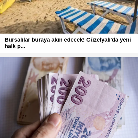
Bursalılar buraya akın edecek! Güzelyalı'da yeni
halk p...