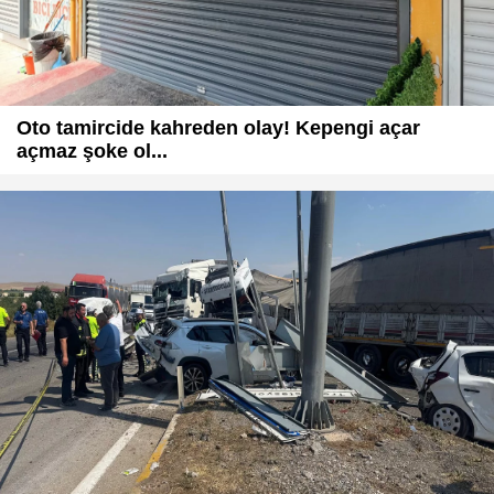
Oto tamircide kahreden olay! Kepengi açar
açmaz şoke ol...