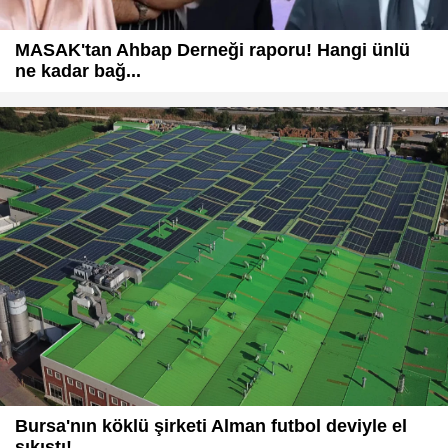
MASAK'tan Ahbap Derneği raporu! Hangi ünlü
ne kadar bağ...
Bursa'nın köklü şirketi Alman futbol deviyle el
sıkıştı!