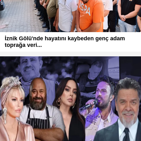
İznik Gölü'nde hayatını kaybeden genç adam
toprağa veri...