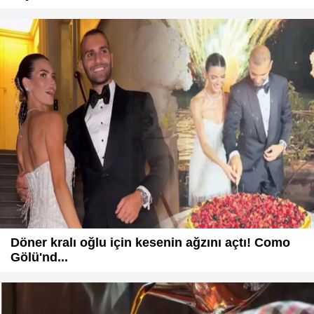
Döner kralı oğlu için kesenin ağzını açtı! Como
Gölü'nd...