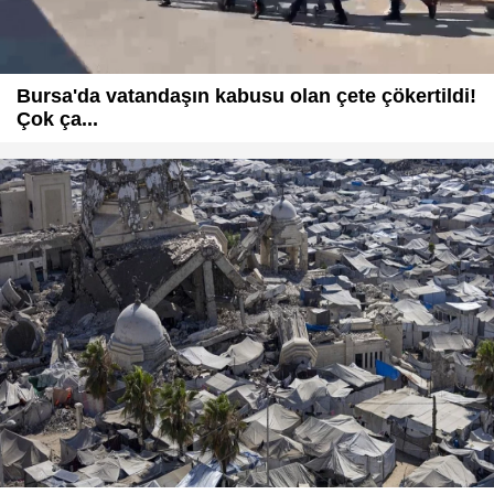
Bursa'da vatandaşın kabusu olan çete çökertildi!
Çok ça...