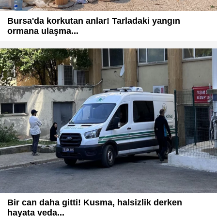
Bursa'da korkutan anlar! Tarladaki yangın
ormana ulaşma...
Bir can daha gitti! Kusma, halsizlik derken
hayata veda...