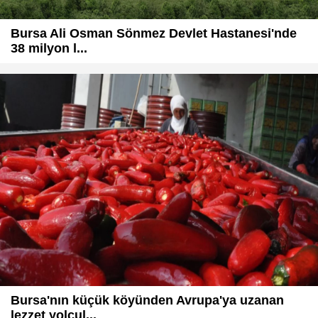
Bursa Ali Osman Sönmez Devlet Hastanesi'nde
38 milyon l...
Bursa'nın küçük köyünden Avrupa'ya uzanan
lezzet yolcul...