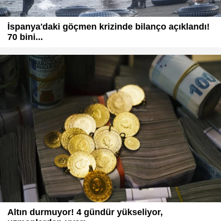
İspanya'daki göçmen krizinde bilanço açıklandı!
70 bini...
Altın durmuyor! 4 gündür yükseliyor,