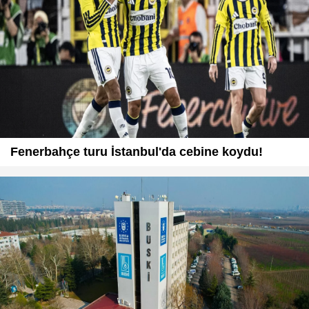
Fenerbahçe turu İstanbul'da cebine koydu!