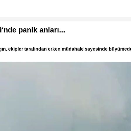
'nde panik anları...
Yangın, ekipler tarafından erken müdahale sayesinde büyüme