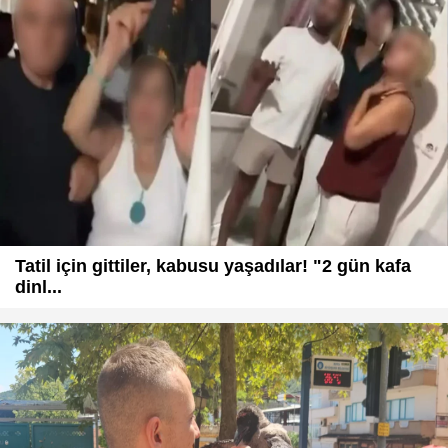
Tatil için gittiler, kabusu yaşadılar! "2 gün kafa
dinl...