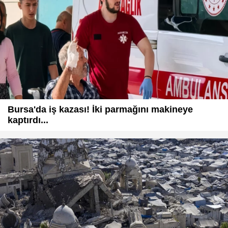
Bursa'da iş kazası! İki parmağını makineye
kaptırdı...