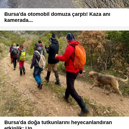
Bursa'da otomobil domuza çarptı! Kaza anı
kamerada...
Bursa'da doğa tutkunlarını heyecanlandıran
etkinlik: Un...