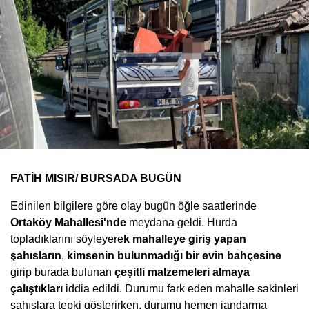
FATİH MISIR/ BURSADA BUGÜN
Edinilen bilgilere göre olay bugün öğle saatlerinde
Ortaköy Mahallesi'nde
meydana geldi. Hurda
topladıklarını söyleyere
k mahalleye giriş yapan
şahısların
,
kimsenin bulunmadığı bir evin bahçesine
girip burada bulunan
çeşitli malzemeleri almaya
çalıştıkları
iddia edildi. Durumu fark eden mahalle sakinleri
şahıslara tepki gösterirken, durumu hemen jandarma