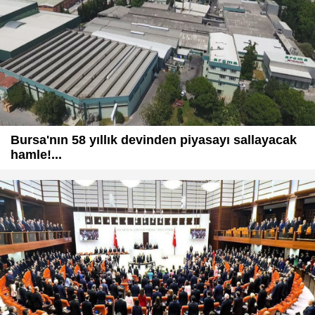
Bursa'nın 58 yıllık devinden piyasayı sallayacak
hamle!...