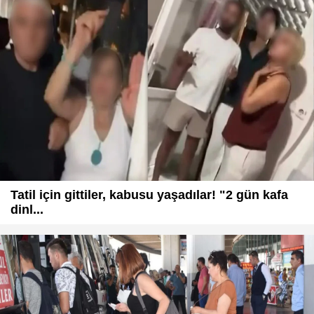
Tatil için gittiler, kabusu yaşadılar! "2 gün kafa
dinl...