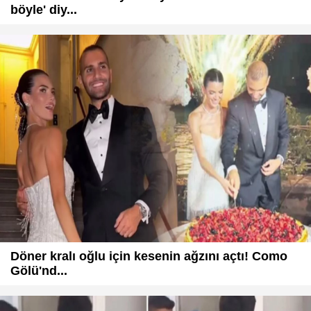
böyle' diy...
Döner kralı oğlu için kesenin ağzını açtı! Como
Gölü'nd...