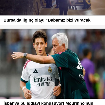
Bursa'da ilginç olay! "Babamız bizi vuracak"
İspanya bu iddiayı konuşuyor! Mourinho'nun