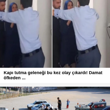
Kapı tutma geleneği bu kez olay çıkardı! Damat
öfkeden ...