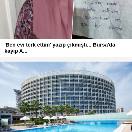
'Ben evi terk ettim' yazıp çıkmıştı... Bursa'da
kayıp A...