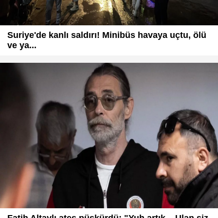
Suriye'de kanlı saldırı! Minibüs havaya uçtu, ölü
ve ya...
Fatih Altaylı ateş püskürdü: "Yuh artık... Ulan siz