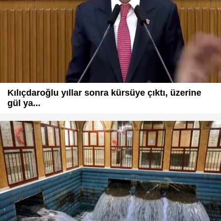
Kılıçdaroğlu yıllar sonra kürsüye çıktı, üzerine
gül ya...