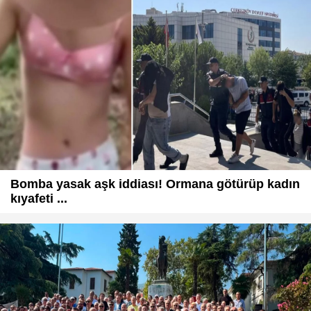
Bomba yasak aşk iddiası! Ormana götürüp kadın
kıyafeti ...