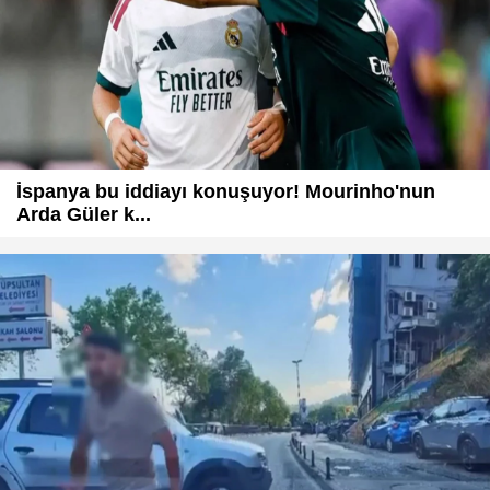
İspanya bu iddiayı konuşuyor! Mourinho'nun
Arda Güler k...