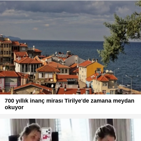
700 yıllık inanç mirası Tirilye'de zamana meydan
okuyor