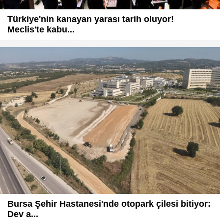
Türkiye'nin kanayan yarası tarih oluyor!
Meclis'te kabu...
Bursa Şehir Hastanesi'nde otopark çilesi bitiyor:
Dev a...