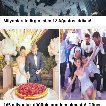
Milyonları tedirgin eden 12 Ağustos iddiası!
165 milyonluk düğünle gündem olmuştu! 'Döner