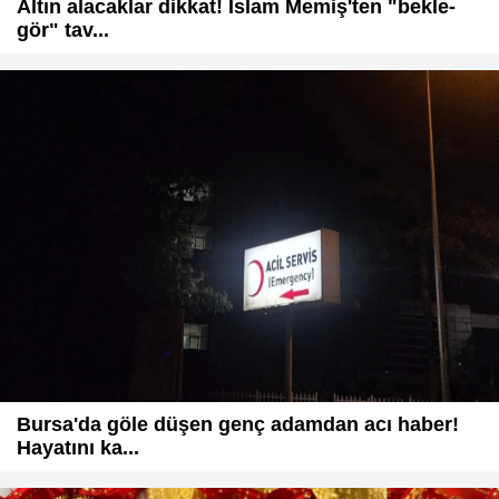
Altın alacaklar dikkat! İslam Memiş'ten "bekle-
gör" tav...
Bursa'da göle düşen genç adamdan acı haber!
Hayatını ka...