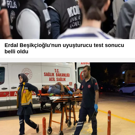
Erdal Beşikçioğlu'nun uyuşturucu test sonucu
belli oldu