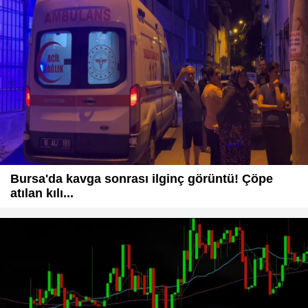
Bursa'da kavga sonrası ilginç görüntü! Çöpe
atılan kılı...