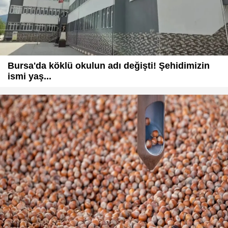
Bursa'da köklü okulun adı değişti! Şehidimizin
ismi yaş...