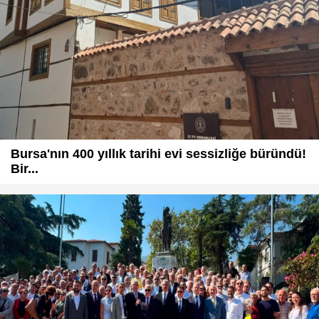
Bursa'nın 400 yıllık tarihi evi sessizliğe büründü!
Bir...