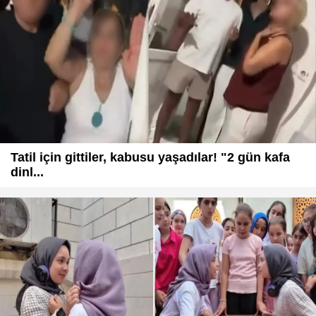
Tatil için gittiler, kabusu yaşadılar! "2 gün kafa
dinl...