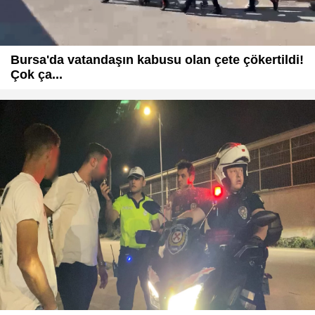
Bursa'da vatandaşın kabusu olan çete çökertildi!
Çok ça...