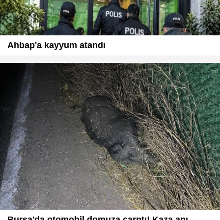
Ahbap'a kayyum atandı
Bursa'da otomobil domuza çarptı! Kaza anı