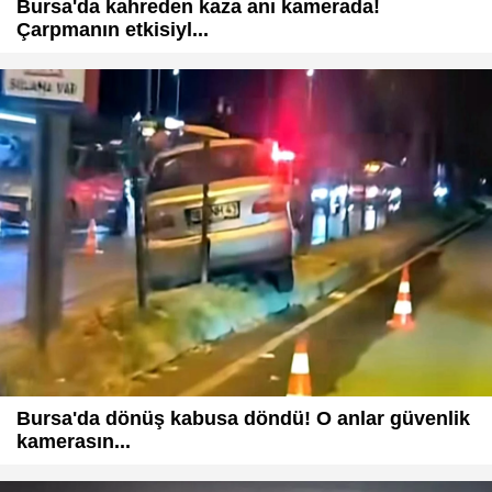
Bursa'da kahreden kaza anı kamerada!
Çarpmanın etkisiyl...
Bursa'da dönüş kabusa döndü! O anlar güvenlik
kamerasın...