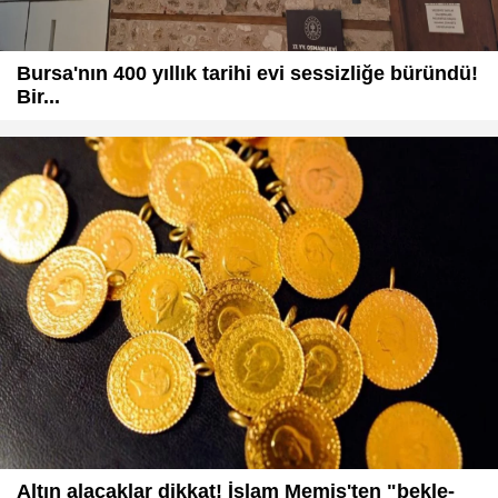
Bursa'nın 400 yıllık tarihi evi sessizliğe büründü!
Bir...
Altın alacaklar dikkat! İslam Memiş'ten "bekle-