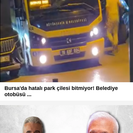
Bursa'da hatalı park çilesi bitmiyor! Belediye
otobüsü ...