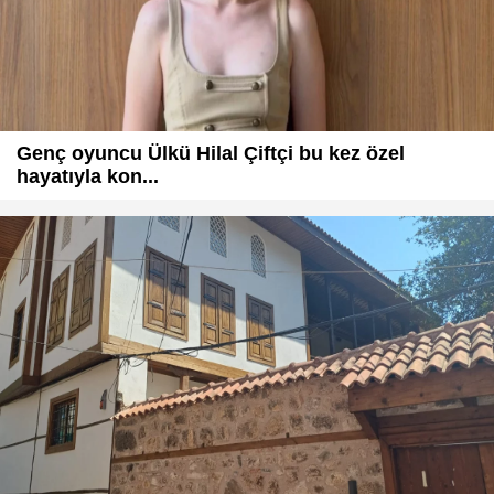
Genç oyuncu Ülkü Hilal Çiftçi bu kez özel
hayatıyla kon...