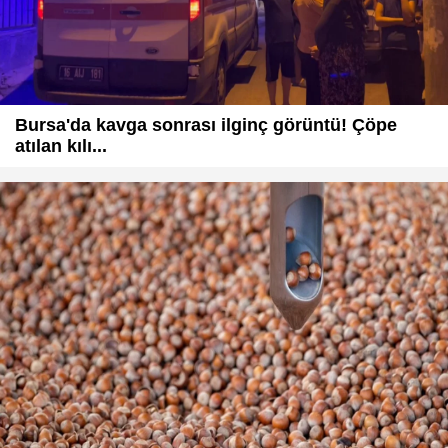
Bursa'da kavga sonrası ilginç görüntü! Çöpe
atılan kılı...