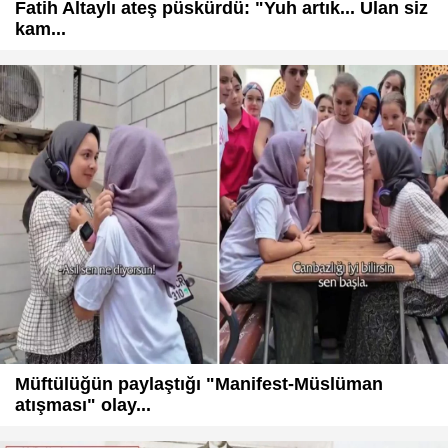
Fatih Altaylı ateş püskürdü: "Yuh artık... Ulan siz
kam...
Müftülüğün paylaştığı "Manifest-Müslüman
atışması" olay...