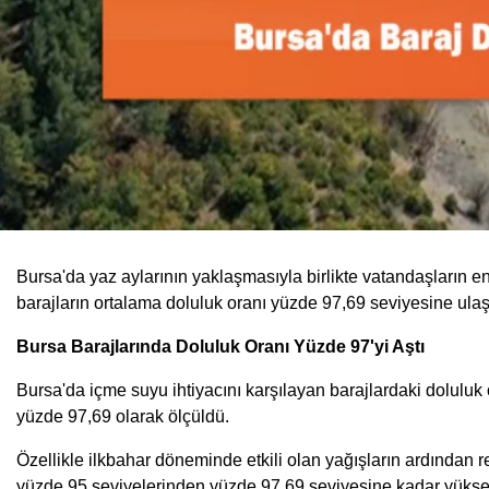
Bursa'da yaz aylarının yaklaşmasıyla birlikte vatandaşların en 
barajların ortalama doluluk oranı yüzde 97,69 seviyesine ulaşır
Bursa Barajlarında Doluluk Oranı Yüzde 97'yi Aştı
Bursa'da içme suyu ihtiyacını karşılayan barajlardaki doluluk 
yüzde 97,69 olarak ölçüldü.
Özellikle ilkbahar döneminde etkili olan yağışların ardından re
yüzde 95 seviyelerinden yüzde 97,69 seviyesine kadar yüksel