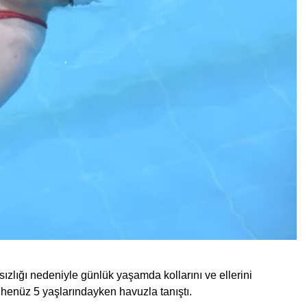
lığı nedeniyle günlük yaşamda kollarını ve ellerini
 henüz 5 yaşlarındayken havuzla tanıştı.