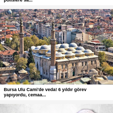
polislere sa...
Bursa Ulu Cami'de veda! 6 yıldır görev
yapıyordu, cemaa...