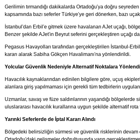
Gerilimin tırmandığı dakikalarda Ortadoğu'ya doğru seyreden b
kapsamında bazı seferler Türkiye'ye geri dönerken, bazı uçakla
İstanbul'dan Erbil'e gitmek üzere havalanan AJet uçağı, böl
Benzer şekilde AJet'in Beyrut seferini gerçekleştiren uçağı da
Pegasus Havayolları tarafından gerçekleştirilen İstanbul-Erb
kararı alarak Sabiha Gökçen Havalimanı'na yönlendirildi.
Yolcular Güvenlik Nedeniyle Alternatif Noktalara Yönlendir
Havacılık kaynaklarından edinilen bilgilere göre, uçuş ekipler
alanlara giriş yapılmaması için gerekli tüm tedbirlerin uygulandı
Uzmanlar, savaş ve füze saldırılarının yaşandığı bölgelerde si
uluslararası havacılık kurallarına uygun şekilde alternatif rota
Yarınki Seferlerde de İptal Kararı Alındı
Bölgedeki belirsizliğin sürmesi ve güvenlik risklerinin devam
Ortadoğu'daki gelişmeler doğrultusunda yarın gerçekleştirmeyi p