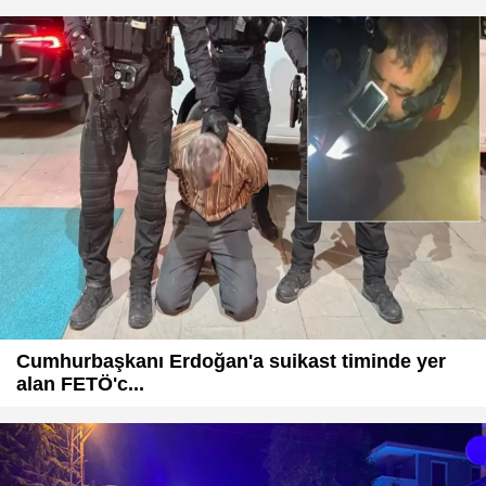
Cumhurbaşkanı Erdoğan'a suikast timinde yer
alan FETÖ'c...