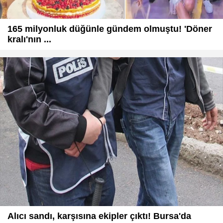
165 milyonluk düğünle gündem olmuştu! 'Döner
kralı'nın ...
Alıcı sandı, karşısına ekipler çıktı! Bursa'da