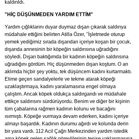
kaldırıldı.
"HİÇ DÜŞÜNMEDEN YARDIM ETTİM"
Yardım çığlıklarını duyar duymaz dışarı çıkarak saldırıya
müdahale ettiğini belirten Atilla Özer, "İşletmede oturup
yemek yediğimiz sırada dışarıdan içeriye koşan bir çocuk,
dışarıda annesinin bir köpeğin saldırısına uğradığını
söyledi. Dışarı baktığımda bir kadının köpeğin saldırısına
uğradığını gördüm. Hiç düşünmeden dışarı koştum. O an
aklımda hiçbir şey yoktu, tek düşüncem kadını kurtarmaktı.
Elime geçen sandalyelerle ve tekme atarak köpeği
uzaklaştırmaya, kadını yaralamasına engel olmaya
çalıştım. Ancak köpek oldukça saldırgandı ve müdahale
ettikçe saldırısını sürdürüyordu. Benim ve diğer bir kişinin
tüm çabalarına rağmen kadının kolunu ve bacağını
ısırmıştı. Köpeğe vurmaya devam ederken, kadını içeriye
almayı başardık. Kadının durumu ağırdı ve kolunda derin
bir yara vardı. 112 Acil Çağrı Merkezinden yardım istedik
ama köpek gelen sağlık görevlilerinin tesise yaklaşmasına