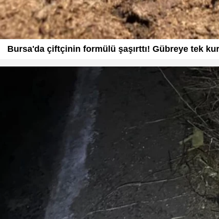
Bursa'da çiftçinin formülü şaşırttı! Gübreye tek kur