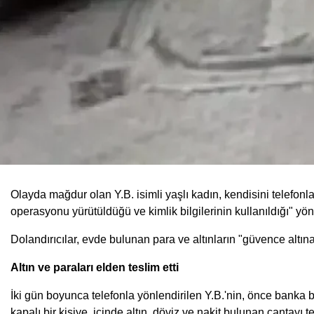
Olayda mağdur olan Y.B. isimli yaşlı kadın, kendisini telefonla
operasyonu yürütüldüğü ve kimlik bilgilerinin kullanıldığı" yön
Dolandırıcılar, evde bulunan para ve altınların "güvence altına 
Altın ve paraları elden teslim etti
İki gün boyunca telefonla yönlendirilen Y.B.'nin, önce banka bi
kapalı bir kişiye, içinde altın, döviz ve nakit bulunan çantayı tes