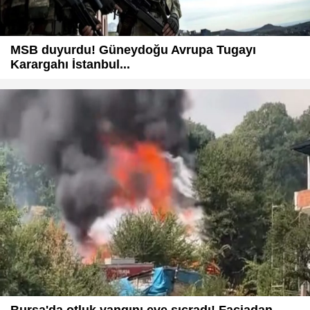
MSB duyurdu! Güneydoğu Avrupa Tugayı
Karargahı İstanbul...
Bursa'da otluk yangını eve sıçradı! Faciadan