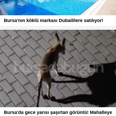
Bursa'nın köklü markası Dubaililere satılıyor!
Bursa'da gece yarısı şaşırtan görüntü! Mahalleye