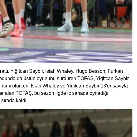
ttı. Yiğitcan Saybir, Isiah Whaley, Hugo Besson, Furkan
eriyodunda da üstün oyununu sürdüren TOFAŞ, Yiğitcan Saybir,
ismi olurken, Isiah Whaley ve Yiğitcan Saybir 13'er sayıyla
 yer alan TOFAŞ, bu sezon ligde iç sahada oynadığı
sırada kaldı.