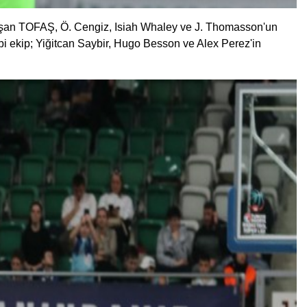
çalışan TOFAŞ, Ö. Cengiz, Isiah Whaley ve J. Thomasson'un
ibi ekip; Yiğitcan Saybir, Hugo Besson ve Alex Perez'in