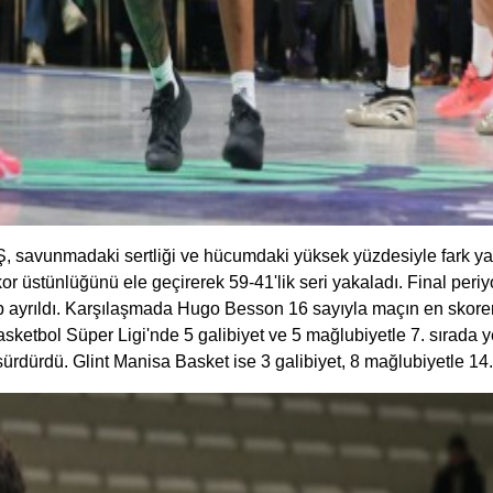
savunmadaki sertliği ve hücumdaki yüksek yüzdesiyle fark yara
skor üstünlüğünü ele geçirerek 59-41'lik seri yakaladı. Final p
p ayrıldı. Karşılaşmada Hugo Besson 16 sayıyla maçın en skorer 
asketbol Süper Ligi'nde 5 galibiyet ve 5 mağlubiyetle 7. sırada
ürdürdü. Glint Manisa Basket ise 3 galibiyet, 8 mağlubiyetle 14. 